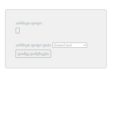
აირჩიეთ ფოტო:
აირჩიეთ ფოტო ტიპი:
დაიწყე დამუშავება